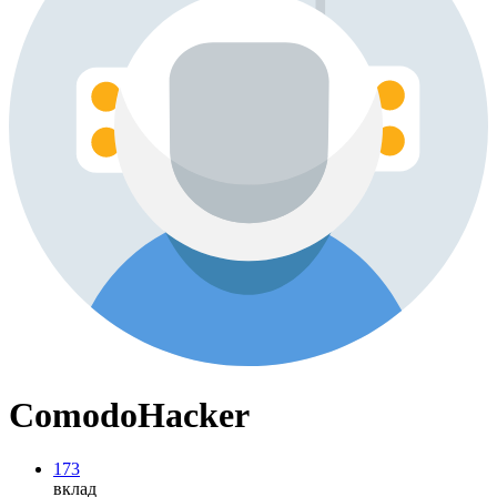
ComodoHacker
173
вклад