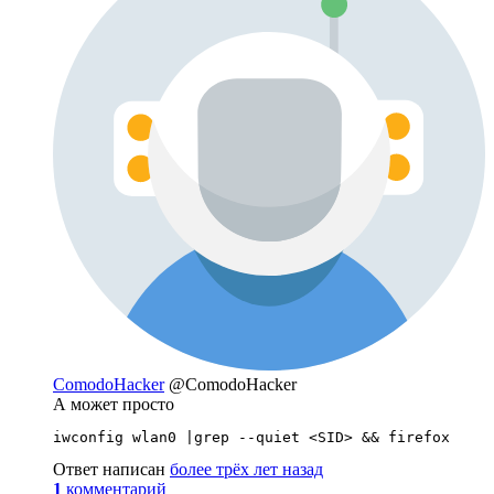
ComodoHacker
@ComodoHacker
А может просто
iwconfig wlan0 |grep --quiet <SID> && firefox
Ответ написан
более трёх лет назад
1
комментарий