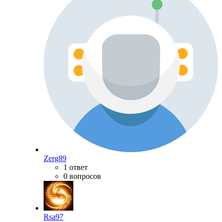
Zerg89
1 ответ
0 вопросов
Rsa97