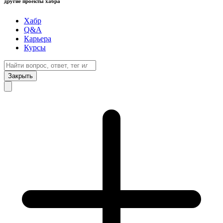
другие проекты хабра
Хабр
Q&A
Карьера
Курсы
Закрыть