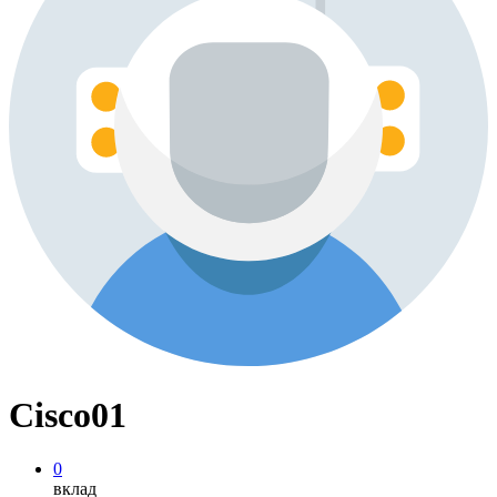
Cisco01
0
вклад