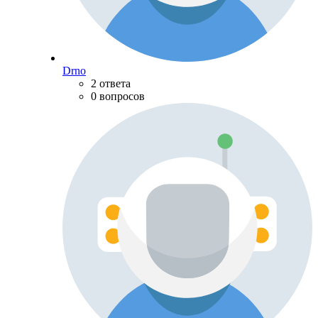
Drno
2 ответа
0 вопросов