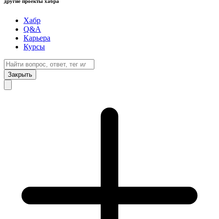
другие проекты хабра
Хабр
Q&A
Карьера
Курсы
Закрыть