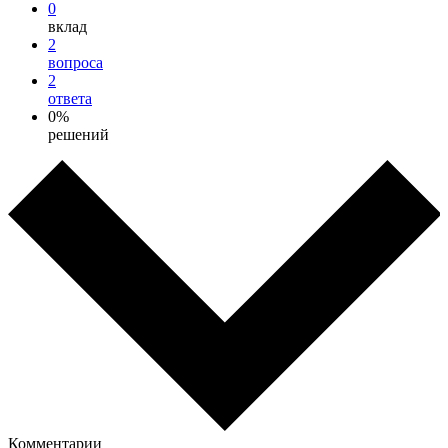
0
вклад
2
вопроса
2
ответа
0%
решений
Комментарии