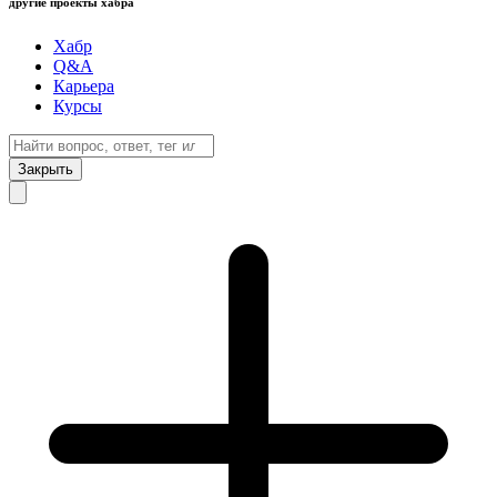
другие проекты хабра
Хабр
Q&A
Карьера
Курсы
Закрыть