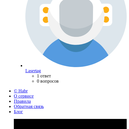
Lasertag
1 ответ
0 вопросов
© Habr
О сервисе
Правила
Обратная связь
Блог