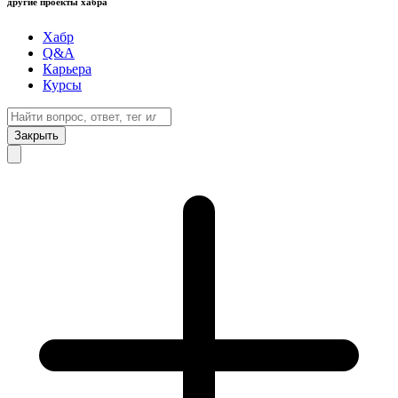
другие проекты хабра
Хабр
Q&A
Карьера
Курсы
Закрыть