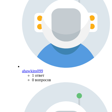
ahawkins099
1 ответ
0 вопросов