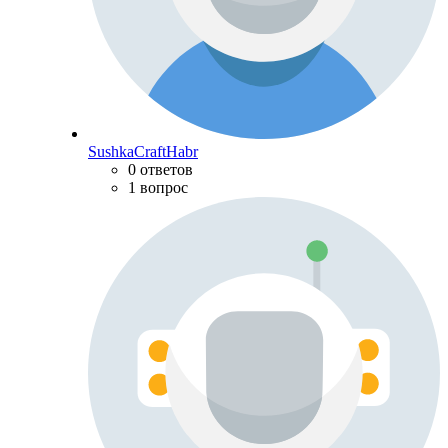
SushkaCraftHabr
0 ответов
1 вопрос