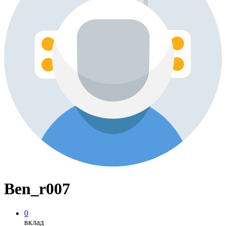
Ben_r007
0
вклад