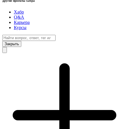
другие проекты хабра
Хабр
Q&A
Карьера
Курсы
Закрыть