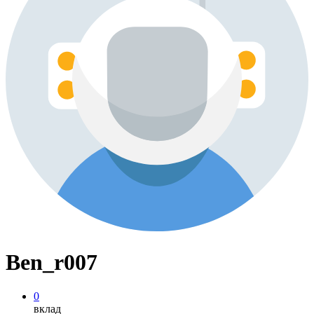
Ben_r007
0
вклад