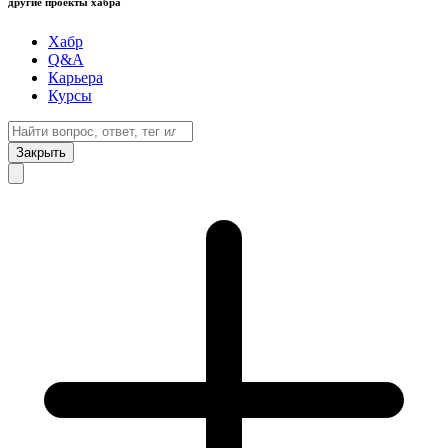
другие проекты хабра
Хабр
Q&A
Карьера
Курсы
Закрыть