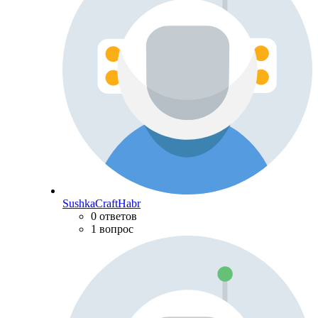
SushkaCraftHabr
0 ответов
1 вопрос