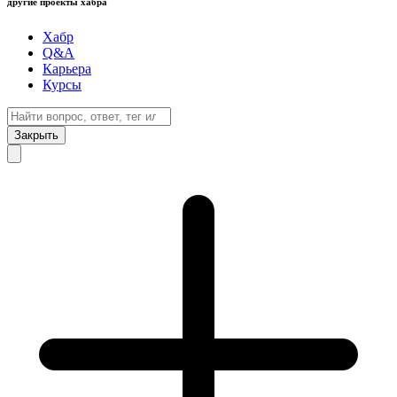
другие проекты хабра
Хабр
Q&A
Карьера
Курсы
Закрыть