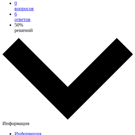
0
вопросов
6
ответов
50%
решений
Информация
Информация