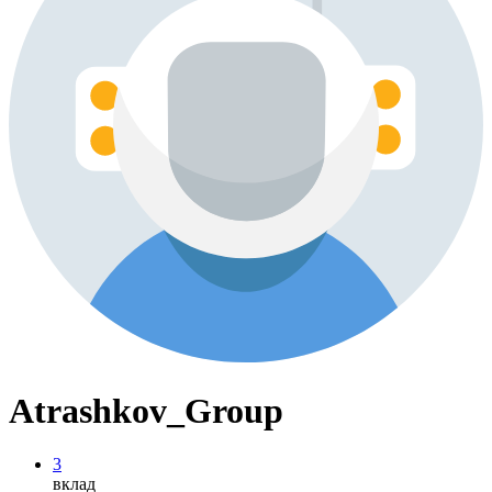
Atrashkov_Group
3
вклад