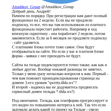
Atrashkov_Group
@Atrashkov_Group
Добрый день, Андрей!
Начнем по порядку. При регистрации вам дают полный
функционал на 2 недели. Если вы не продлили
подписку, то все, что вы там использовали из платного
функционала перестает работать. Например в хед
впихнули скриптину - она поработает 2 недели, потом
закоментится. Если за 6 месяцев не продляете подписку
- сайт удаляется.
С платными блока почти тоже самое. Они будут
отображаться на сайте. Но если у вас в платном блоке
форма - заявки с нее приходить не будут.
Сайты на тильде индексируются точно также, как как и
любые другие. Вообще никакой разницы не заметил.
Только у меня сразу несколько вопросов к вам. Первый -
чем вам поможет проиндексированная страница на
домене 3-его уровня "qwerty.tilda.ws"?
И второй - надеюсь вы не додумаетесь продвигать
сервисный домен тильды *.tilda.ws?)
Под окончание. Тильда, как платформа прогрессирует и
это видно по повышению интереса к ней. Так что если
задумали делать какой то проект на Тильде - смело