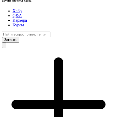
другие проекты хабра
Хабр
Q&A
Карьера
Курсы
Закрыть