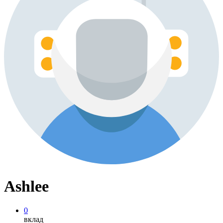
Ashlee
0
вклад