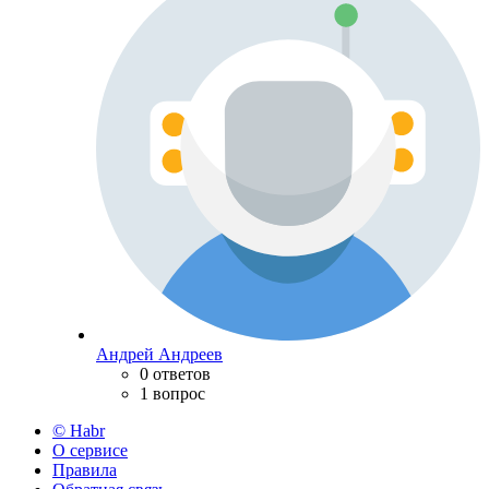
Андрей Андреев
0 ответов
1 вопрос
© Habr
О сервисе
Правила