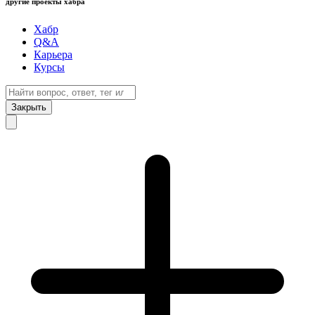
другие проекты хабра
Хабр
Q&A
Карьера
Курсы
Закрыть