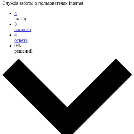
Служба заботы о пользователях Internet
4
вклад
3
вопроса
4
ответа
0%
решений