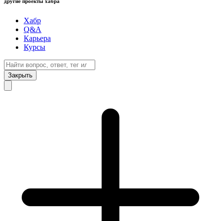
другие проекты хабра
Хабр
Q&A
Карьера
Курсы
Закрыть