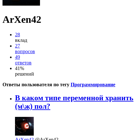
ArXen42
28
вклад
27
вопросов
49
ответов
41%
решений
Ответы пользователя по тегу
Программирование
В каком типе переменной хранить
(м\ж) пол?
ArXen42
@ArXen42