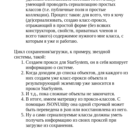
умеющий проводить сериализацию простых
классов (т.е. публичные поля и простые
коллекции). Процесс таков: для всего, что я хочу
(де)сериализовать, создаю класс-прокси,
отражающий в простой форме (без всяких
конструкторов, свойств, приватных членов и
всего такого) содержимое нужного мне класса, с
которым я уже и работаю.
Цикл сохранения/загрузки, к примеру, звездной
системы, такой:
Создаем прокси для StarSystem, он в себя копирует
информацию о системе.
Когда доходим до списка объектов, для каждого из
них создаем уже класс-прокси объекта и
результирующий экземпляр уже заносится в
прокси StarSystem.
И т.д., пока сложные объекты не закончатся.
В итоге, имеем матрешку из прокси-классов. С
помощью JSONUtility она одной строчкой может
быть переведена в json или восстановлена из него.
Ну а сами сериализуемые классы должны уметь
получать информацию из своих проксей при
загрузке из сохранения.