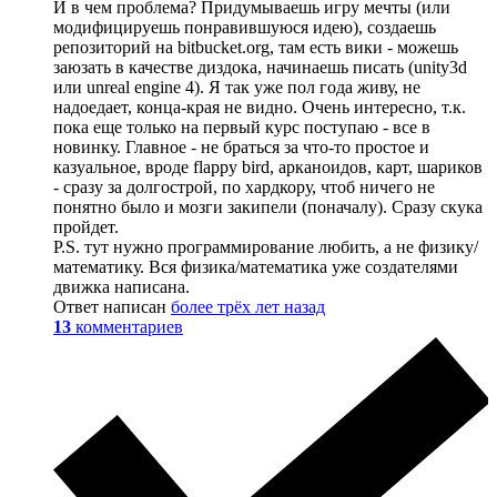
И в чем проблема? Придумываешь игру мечты (или
модифицируешь понравившуюся идею), создаешь
репозиторий на bitbucket.org, там есть вики - можешь
заюзать в качестве диздока, начинаешь писать (unity3d
или unreal engine 4). Я так уже пол года живу, не
надоедает, конца-края не видно. Очень интересно, т.к.
пока еще только на первый курс поступаю - все в
новинку. Главное - не браться за что-то простое и
казуальное, вроде flappy bird, арканоидов, карт, шариков
- сразу за долгострой, по хардкору, чтоб ничего не
понятно было и мозги закипели (поначалу). Сразу скука
пройдет.
P.S. тут нужно программирование любить, а не физику/
математику. Вся физика/математика уже создателями
движка написана.
Ответ написан
более трёх лет назад
13
комментариев