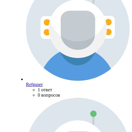
Refguser
1 ответ
0 вопросов