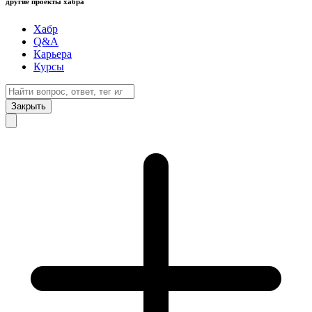
другие проекты хабра
Хабр
Q&A
Карьера
Курсы
Закрыть