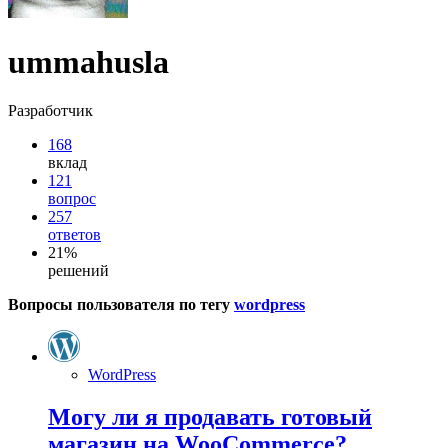
ummahusla
Разработчик
168
вклад
121
вопрос
257
ответов
21%
решений
Вопросы пользователя по тегу
wordpress
WordPress
Могу ли я продавать готовый
магазин на WooCommerce?