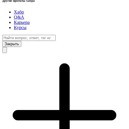
другие проекты хабра
Хабр
Q&A
Карьера
Курсы
Закрыть