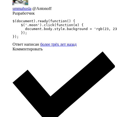
ummahusla
@Antonoff
Разработчик
$(document).ready(function() {

    $('.moon').click(function(e) {  

      document.body.style.background = 'rgb(23, 23
    });

});
Ответ написан
более трёх лет назад
Комментировать