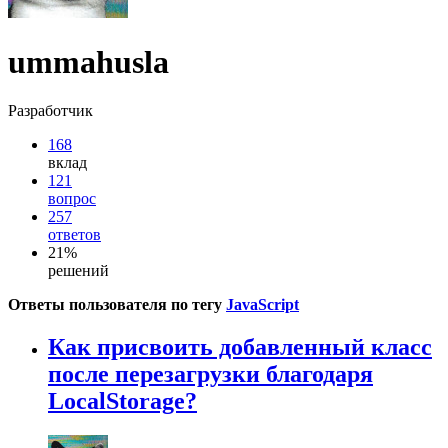
ummahusla
Разработчик
168
вклад
121
вопрос
257
ответов
21%
решений
Ответы пользователя по тегу
JavaScript
Как присвоить добавленный класс
после перезагрузки благодаря
LocalStorage?