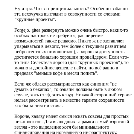
Ну и зря. Что за принципиальность? Особенно забавно
эта нехочучка выглядит в совокупности со словами
"крупные проекты".
Forgejo, gitea развернуть можно очень быстро, каких-то
особых настроек не требуется, расширение
возможностей также решаемо. Никто ж не заставляет
упарываться в девопс, тем более с текущим развитием
нейроагентных помощников), а хорошая доступность
достигается банально хорошим провайдером. Если что-
то типа Селектела дорого (для "крупных проектов"), то
можно и достойное дешевле найти, но всё равно в
пределах "меньше кофе в месяц попить".
Если же облако рассматривается как синоним "не
думать о бэкапах", то бэкапы должны быть в любом
случае, хоть сэлф, хоть клауд. Никакой сторонний сервис
нельзя рассматривать в качестве гаранта сохранности,
кто бы за ним ни стоял.
Короче, халяву имеет смысл искать совсем для простых
пет-проектов. Для вышедших за рамки самый взрослый
взгляд - это выделение хотя бы минимального
финансирования на нормальную инфраструктуру.