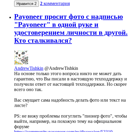
2
комментария
Нравится
2
Payoneer просит фото с надписью
"Payoneer" в одной руке и
удостоверением личности в другой.
Кто сталкивался?
AndrewTishkin
@AndrewTishkin
На основе только этого вопроса никто не может дать
гарантию, что Вы писали в настоящую техподдержку и
получили ответ от настоящей техподдержки. Но скорее
всего оно так.
Вас смущает сама надобность делать фото или текст на
листе?
PS: не вижу проблемы погуглить "пионер фото", чтобы
выйти, например, на похожую тему на официальном
форуме
https://community.payoneer.com/ru/discussion/52319...