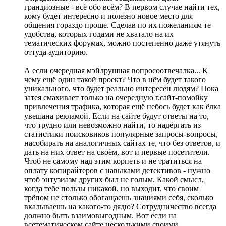
грандиозные - всё обо всём? В первом случае найти тех,
кому будет интересно и полезно новое место для
общения гораздо проще. Сделав по их пожеланиям те
удобства, которых годами не хватало на их
тематических форумах, можно постепенно даже утянуть
оттуда аудиторию.
А если очередная мэйлрушная вопросоотвечалка... К
чему ещё один такой проект? Что в нём будет такого
уникального, что будет реально интересен людям? Пока
затея смахивает только на очередную г.сайт-помойку
привлечения трафика, которая ещё небось будет как ёлка
увешана рекламой. Если на сайте будут ответы на то,
что трудно или невозможно найти, то надёргать из
статистики поисковиков популярные запросы-вопросы,
насобирать на аналогичных сайтах те, что без ответов, и
дать на них ответ на своём, вот и первые посетители.
Чтоб не самому над этим корпеть и не тратиться на
оплату копирайтеров с навыками детективов - нужно
чтоб энтузиазм других был не голым. Какой смысл,
когда тебе пользы никакой, но выходит, что своим
трёпом не столько обогащаешь знаниями себя, сколько
вкалываешь на какого-то дядю? Сотрудничество всегда
должно быть взаимовыгодным. Вот если на
всетематическом сайте несколькими своими