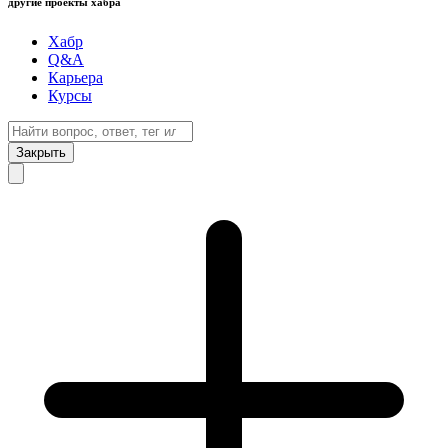
другие проекты хабра
Хабр
Q&A
Карьера
Курсы
Закрыть