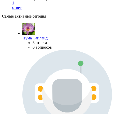
1
ответ
Самые активные сегодня
Пума Тайланд
3 ответа
0 вопросов