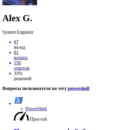
Alex G.
System Engineer
87
вклад
81
вопрос
150
ответов
33%
решений
Вопросы пользователя по тегу
powershell
PowerShell
Простой