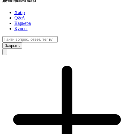
другие проекты хабра
Хабр
Q&A
Карьера
Курсы
Закрыть