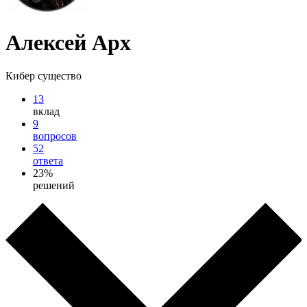
Алексей Арх
Кибер существо
13
вклад
9
вопросов
52
ответа
23%
решений