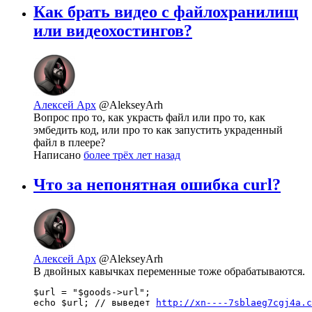
Как брать видео с файлохранилищ
или видеохостингов?
Алексей Арх
@AlekseyArh
Вопрос про то, как украсть файл или про то, как
эмбедить код, или про то как запустить украденный
файл в плеере?
Написано
более трёх лет назад
Что за непонятная ошибка curl?
Алексей Арх
@AlekseyArh
В двойных кавычках переменные тоже обрабатываются.
$url = "$goods->url";

echo $url; // выведет 
http://xn----7sblaeg7cgj4a.c