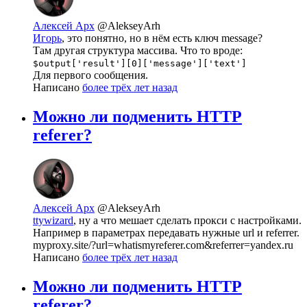
Алексей Арх
@AlekseyArh
Игорь
, это понятно, но в нём есть ключ message?
Там другая структура массива. Что то вроде:
$output['result'][0]['message']['text']
Для первого сообщения.
Написано
более трёх лет назад
Можно ли подменить HTTP
referer?
Алексей Арх
@AlekseyArh
ttywizard
, ну а что мешает сделать прокси с настройками.
Например в параметрах передавать нужные url и referrer.
myproxy.site/?url=whatismyreferer.com&referrer=yandex.ru
Написано
более трёх лет назад
Можно ли подменить HTTP
referer?