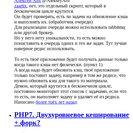
Алексей Арх
@AlekseyArh
zaartix
, нет, это отдельный скрипт, который в
бесконечном цикле крутится.
Он будет проверять, есть ли задачи на обновление кэша
и выполнять их. (обработчик очереди)
Для реализации очереди можно использовать rabbitmq
или другой брокер.
Но у него нету уникальности, то есть можно
понаставить в очередь одних и тех же задач. Тут лучше
наверное редис использовать.
То есть твоё приложение будет получать данные только
когда такого кэша нет физически. (пункт 1)
А когда надо будет обновить кэш, твоё приложение
только поставит задачу, например в том же редисе, что
нужно обновить кэш для такого то материала.
Демон, который крутится в бесконечном цикле,
постоянно мониторит этот список с задачами, если что
то есть, он выполняет задачу и удаляет её из редиса.
Написано
более трёх лет назад
PHP7. Двухуровневое кеширование
+ форк?