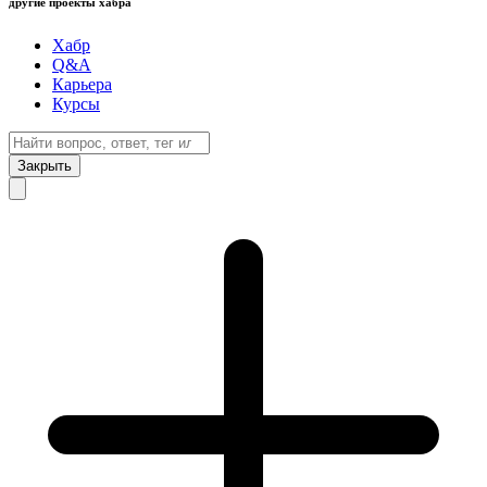
другие проекты хабра
Хабр
Q&A
Карьера
Курсы
Закрыть