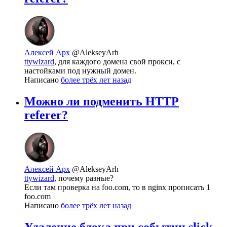
Алексей Арх
@AlekseyArh
ttywizard
, для каждого домена свой прокси, с
настойками под нужный домен.
Написано
более трёх лет назад
Можно ли подменить HTTP
referer?
Алексей Арх
@AlekseyArh
ttywizard
, почему разные?
Если там проверка на foo.com, то в nginx прописать 1
foo.com
Написано
более трёх лет назад
Удаление блока при событии slick