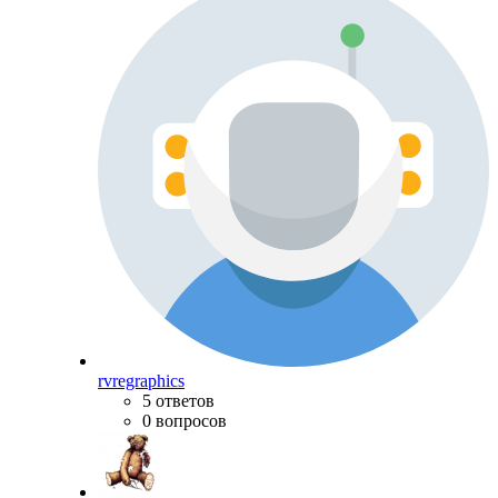
rvregraphics
5 ответов
0 вопросов