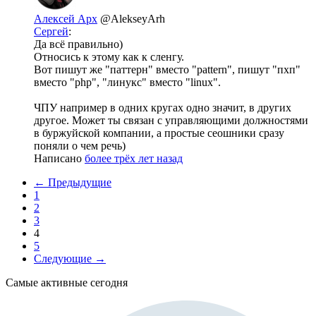
Алексей Арх
@AlekseyArh
Сергей
:
Да всё правильно)
Относись к этому как к сленгу.
Вот пишут же "паттерн" вместо "pattern", пишут "пхп"
вместо "php", "линукс" вместо "linux".
ЧПУ например в одних кругах одно значит, в других
другое. Может ты связан с управляющими должностями
в буржуйской компании, а простые сеошники сразу
поняли о чем речь)
Написано
более трёх лет назад
← Предыдущие
1
2
3
4
5
Следующие →
Самые активные сегодня