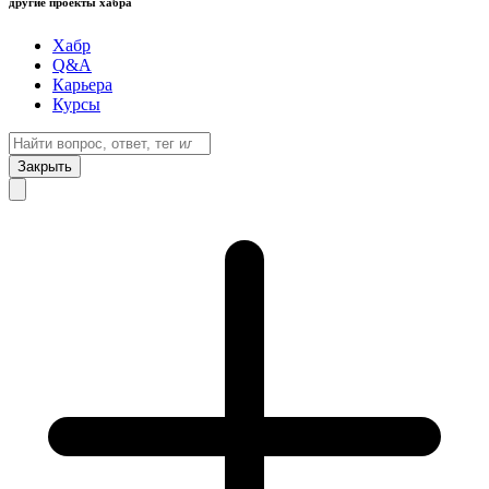
другие проекты хабра
Хабр
Q&A
Карьера
Курсы
Закрыть