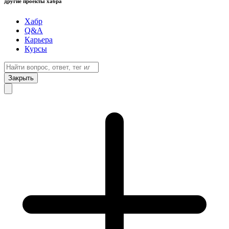
другие проекты хабра
Хабр
Q&A
Карьера
Курсы
Закрыть