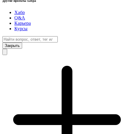
другие проекты хабра
Хабр
Q&A
Карьера
Курсы
Закрыть