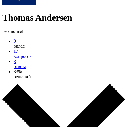
Thomas Andersen
be a normal
0
вклад
17
вопросов
3
ответа
33%
решений