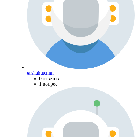
taishakutennn
0 ответов
1 вопрос