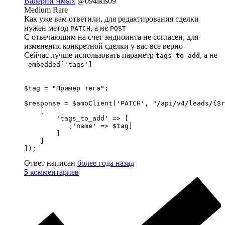
Валерий Чмых
@094ikis09
Medium Rare
Как уже вам ответили, для редактирования сделки
нужен метод
, а не
PATCH
POST
С отвечающим на счет эндпоинта не согласен, для
изменения конкретной сделки у вас все верно
Сейчас лучше использовать параметр
, а не
tags_to_add
_embedded['tags']
$tag = "Пример тега";

$response = $amoClient('PATCH', "/api/v4/leads/{$r
    [

        'tags_to_add' => [

           ['name' => $tag]

        ]

    ]

]);
Ответ написан
более года назад
5
комментариев