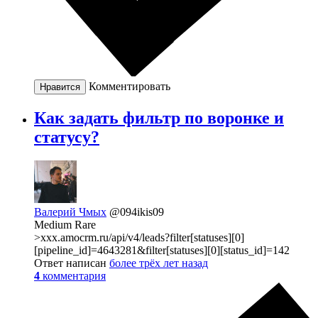
Комментировать
Нравится
Как задать фильтр по воронке и
статусу?
Валерий Чмых
@094ikis09
Medium Rare
>xxx.amocrm.ru/api/v4/leads?filter[statuses][0]
[pipeline_id]=4643281&filter[statuses][0][status_id]=142
Ответ написан
более трёх лет назад
4
комментария