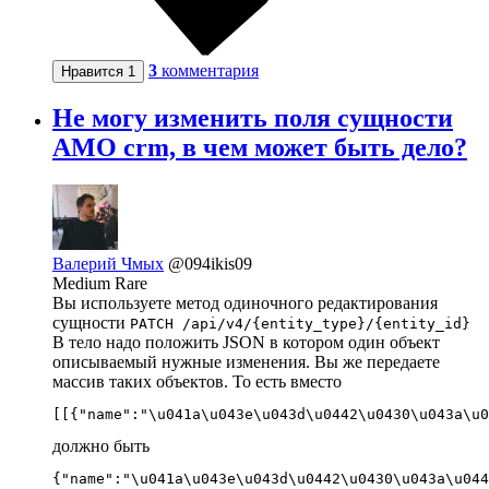
3
комментария
Нравится
1
Не могу изменить поля сущности
AMO crm, в чем может быть дело?
Валерий Чмых
@094ikis09
Medium Rare
Вы используете метод одиночного редактирования
сущности
PATCH /api/v4/{entity_type}/{entity_id}
В тело надо положить JSON в котором один объект
описываемый нужные изменения. Вы же передаете
массив таких объектов. То есть вместо
[[{"name":"\u041a\u043e\u043d\u0442\u0430\u043a\u0
должно быть
{"name":"\u041a\u043e\u043d\u0442\u0430\u043a\u044