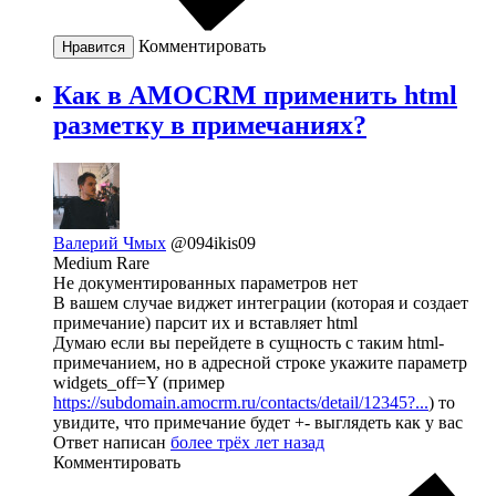
Комментировать
Нравится
Как в АМОCRM применить html
разметку в примечаниях?
Валерий Чмых
@094ikis09
Medium Rare
Не документированных параметров нет
В вашем случае виджет интеграции (которая и создает
примечание) парсит их и вставляет html
Думаю если вы перейдете в сущность с таким html-
примечанием, но в адресной строке укажите параметр
widgets_off=Y (пример
https://subdomain.amocrm.ru/contacts/detail/12345?...
) то
увидите, что примечание будет +- выглядеть как у вас
Ответ написан
более трёх лет назад
Комментировать