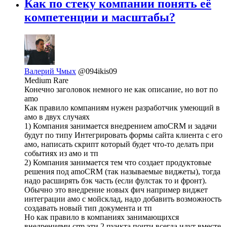
Как по стеку компании понять её
компетенции и масштабы?
Валерий Чмых
@094ikis09
Medium Rare
Конечно заголовок немного не как описание, но вот по
amo
Как правило компаниям нужен разработчик умеющий в
амо в двух случаях
1) Компания занимается внедрением amoCRM и задачи
будут по типу Интегрировать формы сайта клиента с его
амо, написать скрипт который будет что-то делать при
событиях из амо и тп
2) Компания занимается тем что создает продуктовые
решения под amoCRM (так называемые виджеты), тогда
надо расширять бэк часть (если фулстак то и фронт).
Обычно это внедрение новых фич например виджет
интеграции амо с мойсклад, надо добавить возможность
создавать новый тип документа и тп
Но как правило в компаниях занимающихся
внедрениями crm эти 2 пункта почти всегда идут вместе