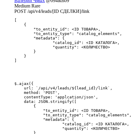
Валерий Чмых
@094ikis09
Medium Rare
POST /api/v4/leads/[ID СДЕЛКИ]/link
[

    {

        "to_entity_id": <ID ТОВАРА>,

        "to_entity_type": "catalog_elements",

        "metadata": {

                "catalog_id": <ID КАТАЛОГА>,

                "quantity": <КОЛИЧЕСТВО>

        }

    }

]
$.ajax({

    url: `/api/v4/leads/${lead_id}/link`,

    method: 'POST',

    contentType: 'applcation/json',

    data: JSON.stringify([

        {

            "to_entity_id": <ID ТОВАРА>,

            "to_entity_type": "catalog_elements",

            "metadata": {

                    "catalog_id": <ID КАТАЛОГА>,

                    "quantity": <КОЛИЧЕСТВО>

        }
