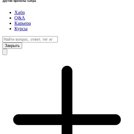
другие проекты хабра
Хабр
Q&A
Карьера
Курсы
Закрыть