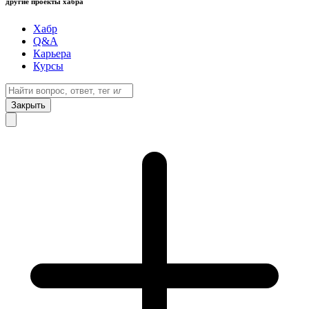
другие проекты хабра
Хабр
Q&A
Карьера
Курсы
Закрыть