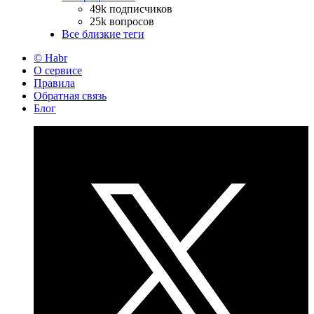
49k подписчиков
25k вопросов
Все близкие теги
© Habr
О сервисе
Правила
Обратная связь
Блог