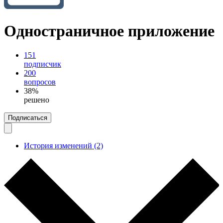
Одностраничное приложение
151
подписчик
200
вопросов
38%
решено
Подписаться
История изменений (2)