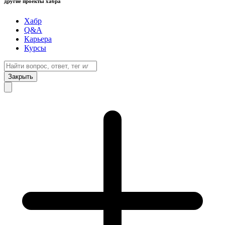
другие проекты хабра
Хабр
Q&A
Карьера
Курсы
Закрыть