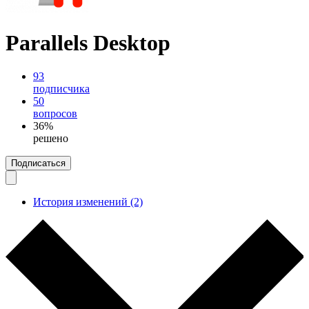
Parallels Desktop
93
подписчика
50
вопросов
36%
решено
Подписаться
История изменений (2)