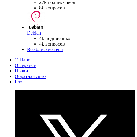
27k подписчиков
8k вопросов
Debian
4k подписчиков
4k вопросов
Все близкие теги
© Habr
О сервисе
Правила
Обратная связь
Блог