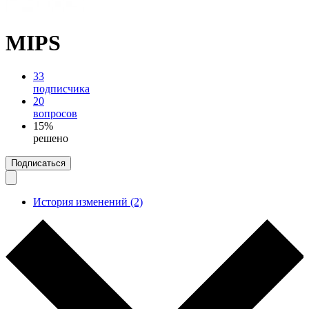
MIPS
33
подписчика
20
вопросов
15%
решено
Подписаться
История изменений (2)