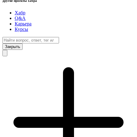
другие проекты хабра
Хабр
Q&A
Карьера
Курсы
Закрыть