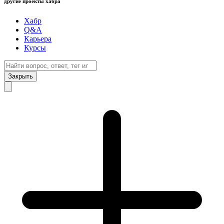
другие проекты хабра
Хабр
Q&A
Карьера
Курсы
Закрыть