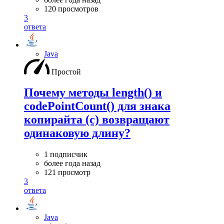
120 просмотров
3
ответа
Java
Простой
Почему методы length() и
codePointCount() для знака
копирайта (с) возвращают
одинаковую длину?
1 подписчик
более года назад
121 просмотр
3
ответа
Java