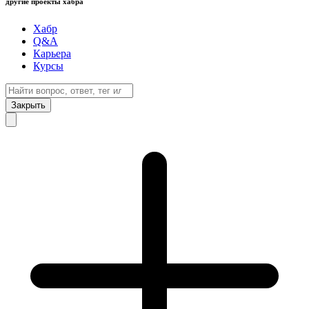
другие проекты хабра
Хабр
Q&A
Карьера
Курсы
Закрыть