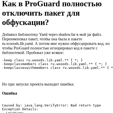
Как в ProGuard полностью
отключить пакет для
обфускации?
Добавил библиотеку Yaml через shadowJar в мой jar файл.
Переименовал пакет, чтобы она была в пакете
ru.wooods.lib.yaml. А потом мне нужно обфусцировать код, но
чтобы ProGuard полностью игнорировал код в пакете с
библиотекой. Пробовал уже всякое:
-keep class ru.wooods.lib.yaml.** { *; }

-keepclassmembers class ru.wooods.lib.yaml.** { *; }

-keepclasseswithmembers class ru.wooods.lib.yaml.** { *
Но при запуске проекта выходит ошибка:
Ошибка
Caused by: java.lang.VerifyError: Bad return type

Exception Details:

  Location:
