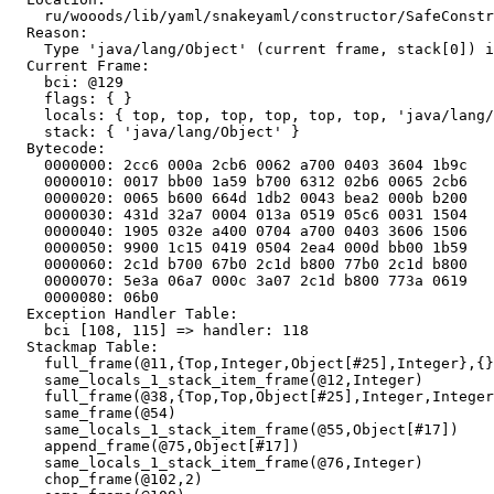
    ru/wooods/lib/yaml/snakeyaml/constructor/SafeConstr
  Reason:

    Type 'java/lang/Object' (current frame, stack[0]) i
  Current Frame:

    bci: @129

    flags: { }

    locals: { top, top, top, top, top, top, 'java/lang/
    stack: { 'java/lang/Object' }

  Bytecode:

    0000000: 2cc6 000a 2cb6 0062 a700 0403 3604 1b9c

    0000010: 0017 bb00 1a59 b700 6312 02b6 0065 2cb6

    0000020: 0065 b600 664d 1db2 0043 bea2 000b b200

    0000030: 431d 32a7 0004 013a 0519 05c6 0031 1504

    0000040: 1905 032e a400 0704 a700 0403 3606 1506

    0000050: 9900 1c15 0419 0504 2ea4 000d bb00 1b59

    0000060: 2c1d b700 67b0 2c1d b800 77b0 2c1d b800

    0000070: 5e3a 06a7 000c 3a07 2c1d b800 773a 0619

    0000080: 06b0

  Exception Handler Table:

    bci [108, 115] => handler: 118

  Stackmap Table:

    full_frame(@11,{Top,Integer,Object[#25],Integer},{}
    same_locals_1_stack_item_frame(@12,Integer)

    full_frame(@38,{Top,Top,Object[#25],Integer,Integer
    same_frame(@54)

    same_locals_1_stack_item_frame(@55,Object[#17])

    append_frame(@75,Object[#17])

    same_locals_1_stack_item_frame(@76,Integer)

    chop_frame(@102,2)
