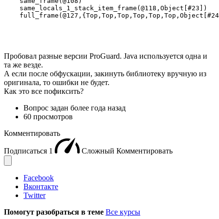
    same_frame(@108)

    same_locals_1_stack_item_frame(@118,Object[#23])

    full_frame(@127,{Top,Top,Top,Top,Top,Top,Object[#24
Пробовал разные версии ProGuard. Java используется одна и
та же везде.
А если после обфускации, закинуть библиотеку вручную из
оригинала, то ошибки не будет.
Как это все пофиксить?
Вопрос задан
более года назад
60 просмотров
Комментировать
Подписаться
1
Сложный
Комментировать
Facebook
Вконтакте
Twitter
Помогут разобраться в теме
Все курсы