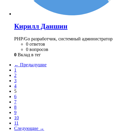
Кирилл Даншин
PHP/Go разработчик, системный администратор
0 ответов
0 вопросов
0
Вклад в тег
← Предыдущие
1
2
3
4
5
6
7
8
9
10
11
Следующие →