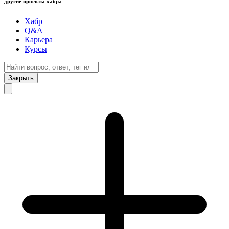
другие проекты хабра
Хабр
Q&A
Карьера
Курсы
Закрыть