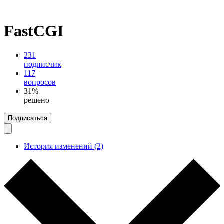
FastCGI
231
подписчик
117
вопросов
31%
решено
Подписаться
История изменений (2)