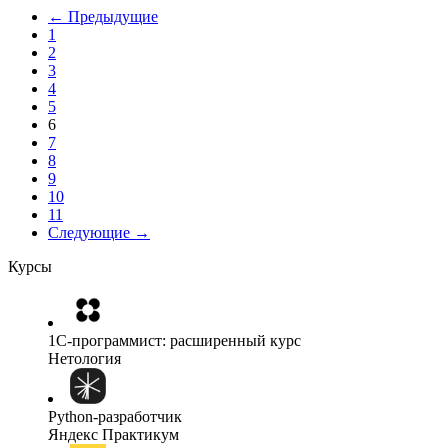
← Предыдущие
1
2
3
4
5
6
7
8
9
10
11
Следующие →
Курсы
1C-программист: расширенный курс
Нетология
Python-разработчик
Яндекс Практикум