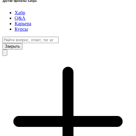
другие проекты хабра
Хабр
Q&A
Карьера
Курсы
Закрыть