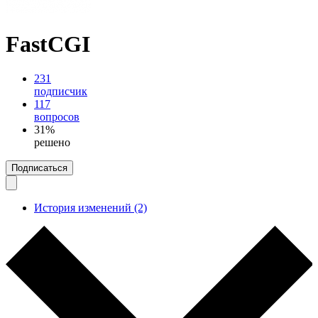
FastCGI
231
подписчик
117
вопросов
31%
решено
Подписаться
История изменений (2)