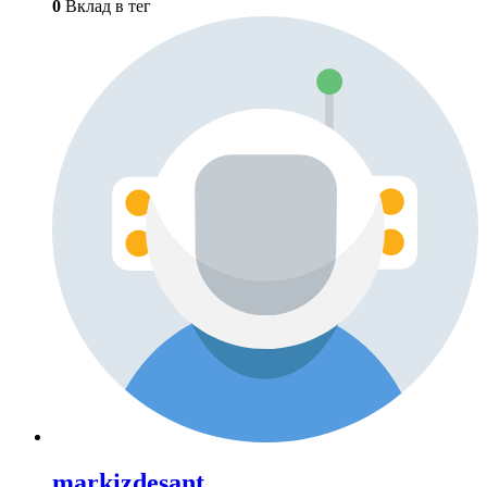
0
Вклад в тег
markizdesant