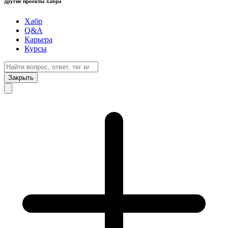
другие проекты хабра
Хабр
Q&A
Карьера
Курсы
Закрыть