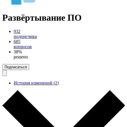
Развёртывание ПО
932
подписчика
685
вопросов
38%
решено
Подписаться
История изменений (2)