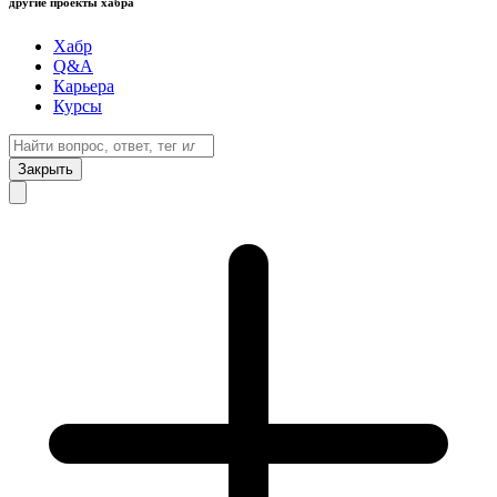
другие проекты хабра
Хабр
Q&A
Карьера
Курсы
Закрыть