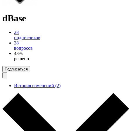
dBase
28
подписчиков
28
вопросов
43%
решено
Подписаться
История изменений (2)