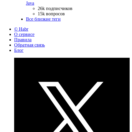
Java
26k подписчиков
15k вопросов
Все близкие теги
© Habr
О сервисе
Правила
Обратная связь
Блог