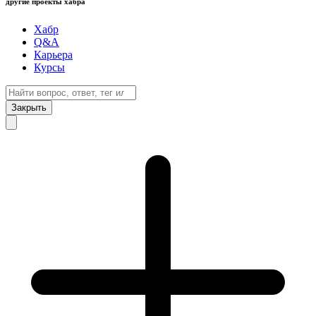
другие проекты хабра
Хабр
Q&A
Карьера
Курсы
Закрыть