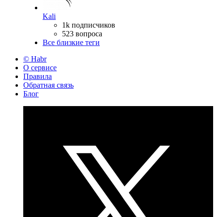
Kali
1k подписчиков
523 вопроса
Все близкие теги
© Habr
О сервисе
Правила
Обратная связь
Блог