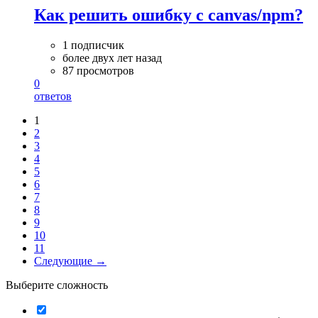
Как решить ошибку с canvas/npm?
1 подписчик
более двух лет назад
87 просмотров
0
ответов
1
2
3
4
5
6
7
8
9
10
11
Следующие →
Выберите сложность