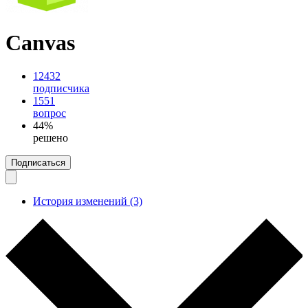
Canvas
12432
подписчика
1551
вопрос
44%
решено
Подписаться
История изменений (3)