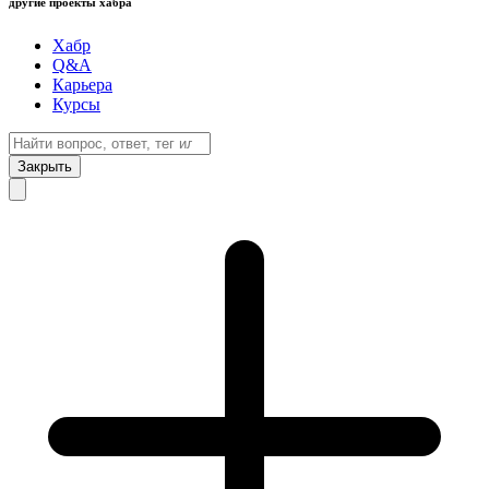
другие проекты хабра
Хабр
Q&A
Карьера
Курсы
Закрыть