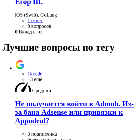
Егор Ш.
iOS (Swift), GoLang
1 ответ
0 вопросов
0
Вклад в тег
Лучшие вопросы по тегу
Google
+3 ещё
Средний
Не получается войти в Admob. Из-
за бана Adsense или привязки к
Appodeal?
3 подписчика
более трёх лет назад