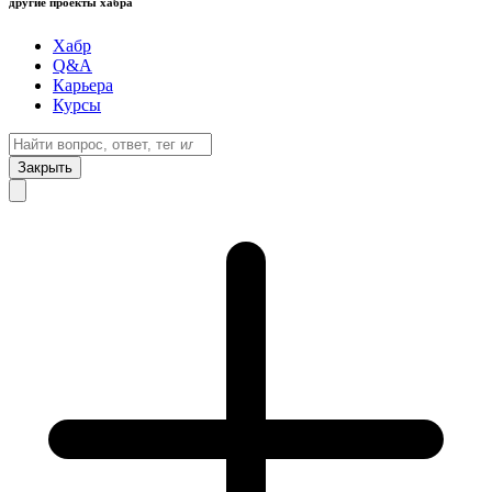
другие проекты хабра
Хабр
Q&A
Карьера
Курсы
Закрыть