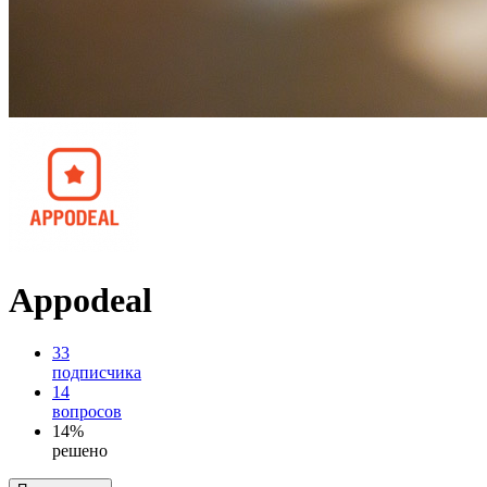
Appodeal
33
подписчика
14
вопросов
14%
решено