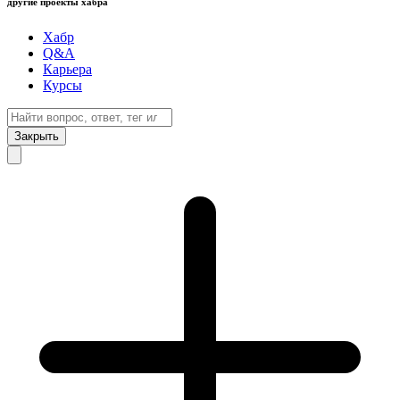
другие проекты хабра
Хабр
Q&A
Карьера
Курсы
Закрыть