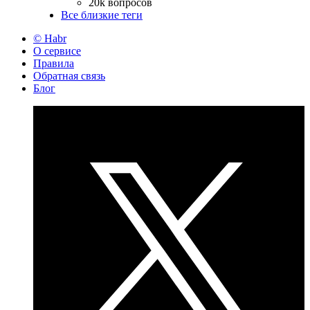
20k вопросов
Все близкие теги
© Habr
О сервисе
Правила
Обратная связь
Блог