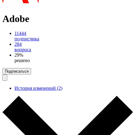
Adobe
11444
подписчика
284
вопроса
29%
решено
Подписаться
История изменений (2)