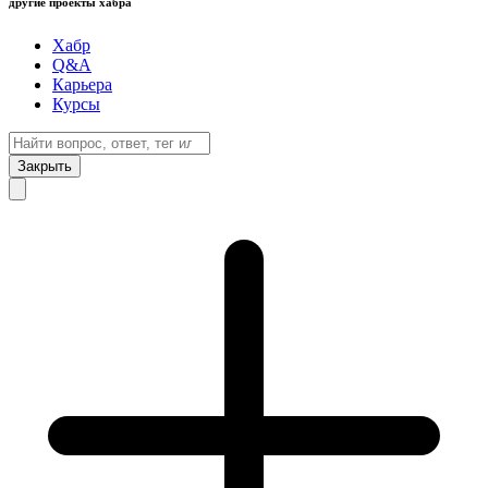
другие проекты хабра
Хабр
Q&A
Карьера
Курсы
Закрыть