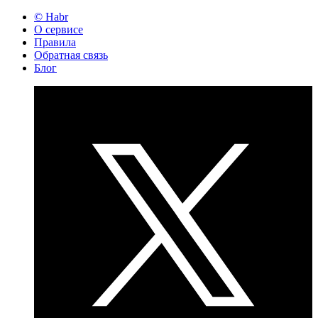
© Habr
О сервисе
Правила
Обратная связь
Блог