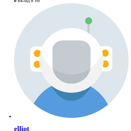
0
Вклад в тег
elliot