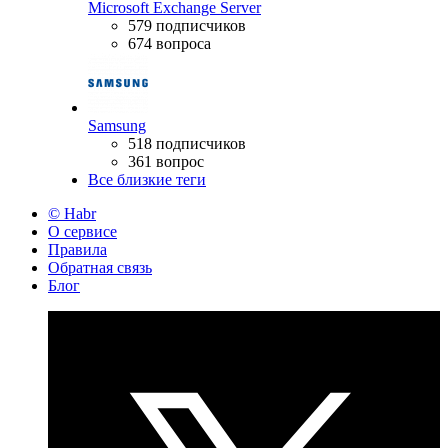
Microsoft Exchange Server
579 подписчиков
674 вопроса
Samsung
518 подписчиков
361 вопрос
Все близкие теги
© Habr
О сервисе
Правила
Обратная связь
Блог