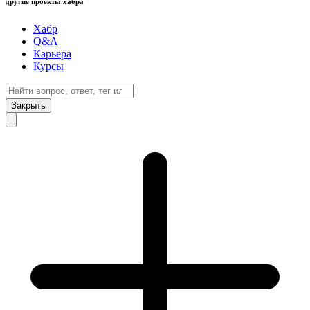
другие проекты хабра
Хабр
Q&A
Карьера
Курсы
Закрыть