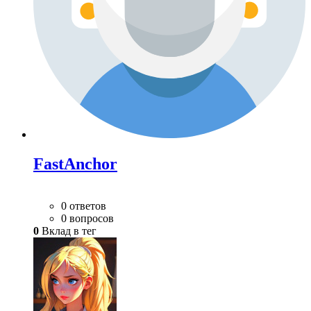
FastAnchor
0 ответов
0 вопросов
0
Вклад в тег