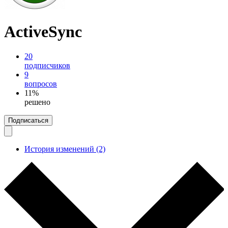
ActiveSync
20
подписчиков
9
вопросов
11%
решено
Подписаться
История изменений (2)