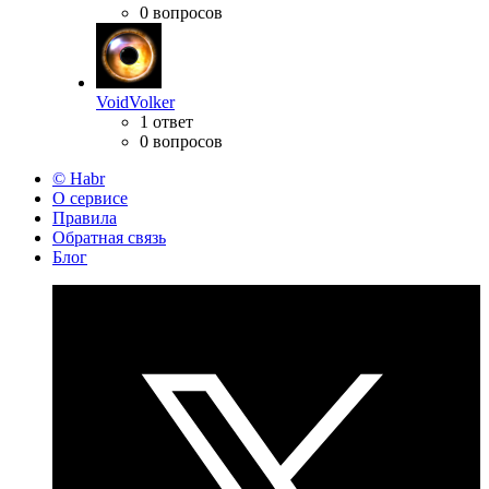
0 вопросов
VoidVolker
1 ответ
0 вопросов
© Habr
О сервисе
Правила
Обратная связь
Блог