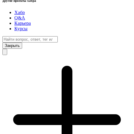
другие проекты хабра
Хабр
Q&A
Карьера
Курсы
Закрыть