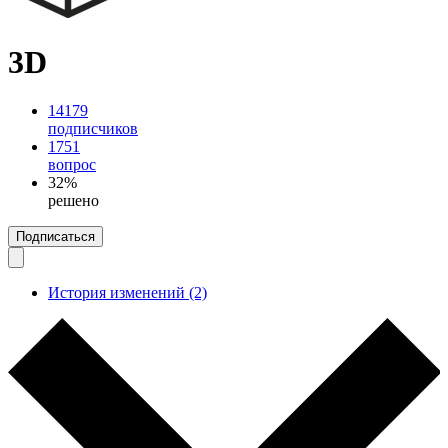
3D
14179
подписчиков
1751
вопрос
32%
решено
Подписаться
История изменений (2)