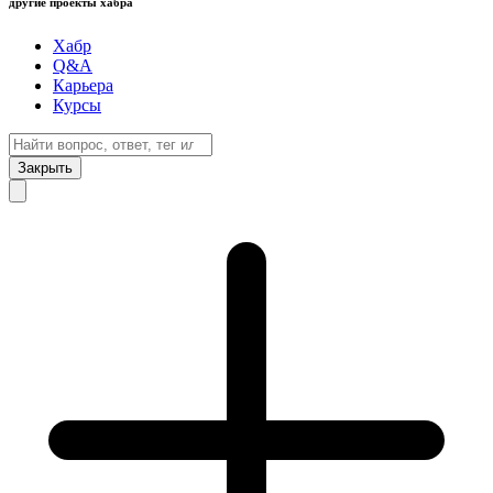
другие проекты хабра
Хабр
Q&A
Карьера
Курсы
Закрыть