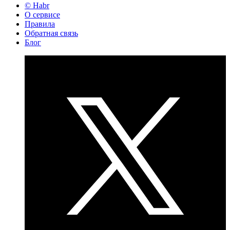
© Habr
О сервисе
Правила
Обратная связь
Блог