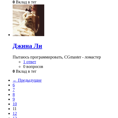
0
Вклад в тег
Джина Ли
Пытаюсь программировать, CGmaster - ломастер
1 ответ
0 вопросов
0
Вклад в тег
← Предыдущие
6
7
8
9
10
11
12