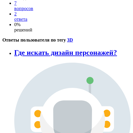
7
вопросов
2
ответа
0%
решений
Ответы пользователя по тегу
3D
Где искать дизайн персонажей?