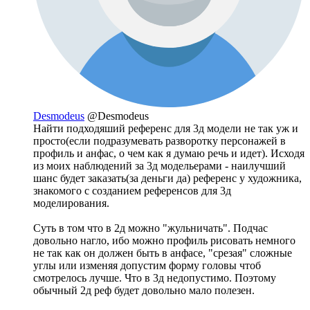
Desmodeus
@Desmodeus
Найти подходяший референс для 3д модели не так уж и
просто(если подразумевать разворотку персонажей в
профиль и анфас, о чем как я думаю речь и идет). Исходя
из моих наблюдений за 3д модельерами - наилучший
шанс будет заказать(за деньги да) референс у художника,
знакомого с созданием референсов для 3д
моделирования.
Суть в том что в 2д можно "жульничать". Подчас
довольно нагло, ибо можно профиль рисовать немного
не так как он должен быть в анфасе, "срезая" сложные
углы или изменяя допустим форму головы чтоб
смотрелось лучше. Что в 3д недопустимо. Поэтому
обычный 2д реф будет довольно мало полезен.