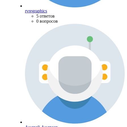
rvregraphics
5 ответов
0 вопросов