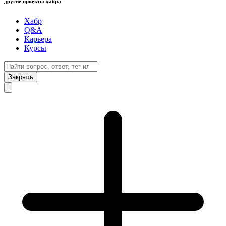
другие проекты хабра
Хабр
Q&A
Карьера
Курсы
Закрыть