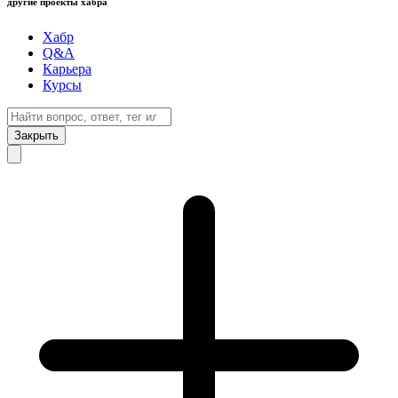
другие проекты хабра
Хабр
Q&A
Карьера
Курсы
Закрыть