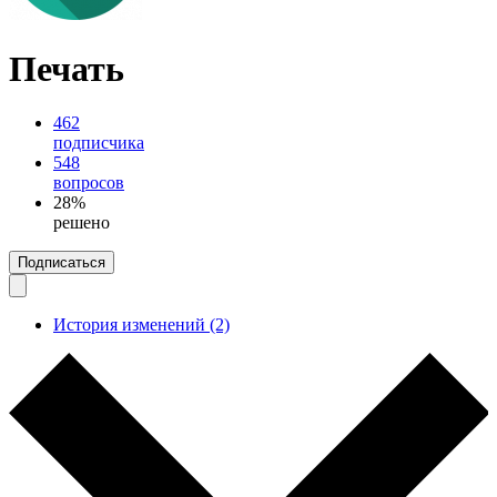
Печать
462
подписчика
548
вопросов
28%
решено
Подписаться
История изменений (2)