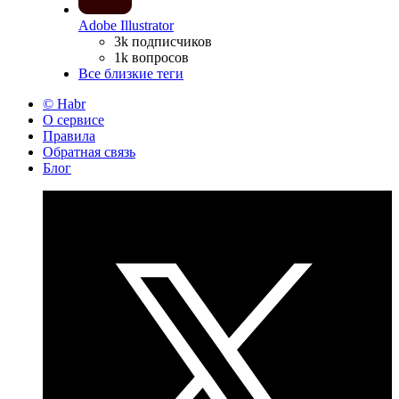
Adobe Illustrator
3k подписчиков
1k вопросов
Все близкие теги
© Habr
О сервисе
Правила
Обратная связь
Блог