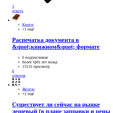
3
ответа
Книги
+1 ещё
Распечатка документа в
&quot;книжном&quot; формате
6 подписчиков
более трёх лет назад
15131 просмотр
6
ответов
Железо
+2 ещё
Существует ли сейчас на рынке
дешевый (в плане заправки и цены