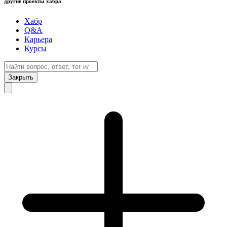
другие проекты хабра
Хабр
Q&A
Карьера
Курсы
Закрыть