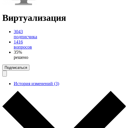
Виртуализация
3043
подписчика
1416
вопросов
35%
решено
Подписаться
История изменений (3)