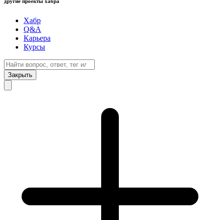
другие проекты хабра
Хабр
Q&A
Карьера
Курсы
Закрыть