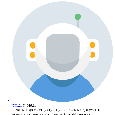
pfg21
@pfg21
начать надо со структуры управляемых документов.
если они отличны от plain text, то diff на них