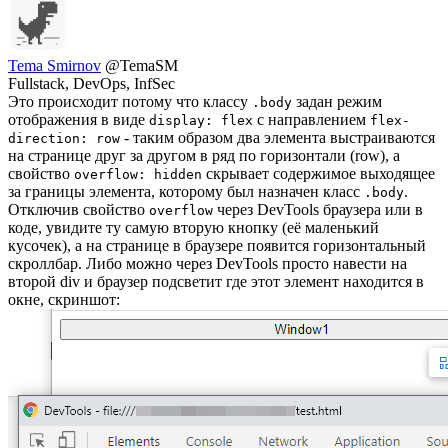
Tema Smirnov
@TemaSM
Fullstack, DevOps, InfSec
Это происходит потому что классу
задан режим
.body
отображения в виде
с направлением
display: flex
flex-
- таким образом два элемента выстраиваются
direction: row
на странице друг за другом в ряд по горизонтали (row), а
свойство
скрывает содержимое выходящее
overflow: hidden
за границы элемента, которому был назначен класс
.
.body
Отключив свойство
через DevTools браузера или в
overflow
коде, увидите ту самую вторую кнопку (её маленький
кусочек), а на странице в браузере появится горизонтальный
скроллбар. Либо можно через DevTools просто навести на
второй div и браузер подсветит где этот элемент находится в
окне, скриншот: