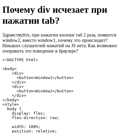
Почему div исчезает при
нажатии tab?
Здравствуйте, при нажатии кнопки таб 2 раза, появится
window2, вместо window1, почему это происходит?
Никаких слушателей нажатий на JS нету. Как возможно
поправить это поведение в браузере?
<!DOCTYPE html>

<body>

    <div>

      <button>Window1</button>

    </div>

    <div>

      <button>Window2</button>

    </div>

</body>

<style>

  body {

    display: flex;

    flex-direction: row;

    width: 100%;

    position: relative;
