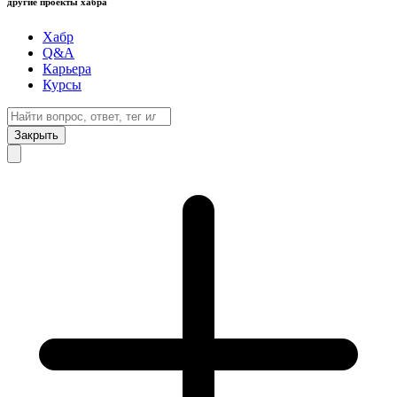
другие проекты хабра
Хабр
Q&A
Карьера
Курсы
Закрыть