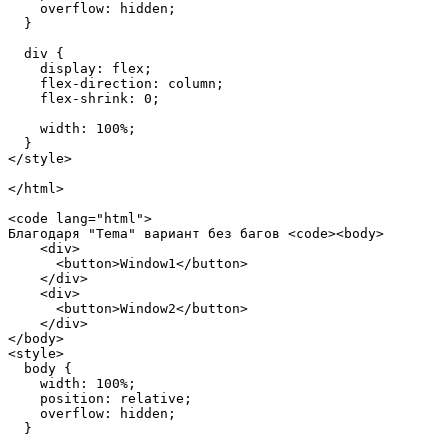
    overflow: hidden;

  }

  div {

    display: flex;

    flex-direction: column;

    flex-shrink: 0;

    width: 100%;

  }

</style>

</html>

<code lang="html">

Благодаря "Tema" вариант без багов <code><body>

    <div>

      <button>Window1</button>

    </div>

    <div>

      <button>Window2</button>

    </div>

</body>

<style>

  body {

    width: 100%;

    position: relative;

    overflow: hidden;

  }
