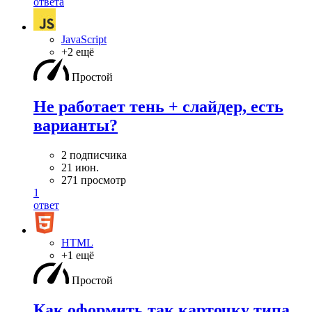
ответа
JavaScript
+2 ещё
Простой
Не работает тень + слайдер, есть
варианты?
2 подписчика
21 июн.
271 просмотр
1
ответ
HTML
+1 ещё
Простой
Как оформить так карточку типа