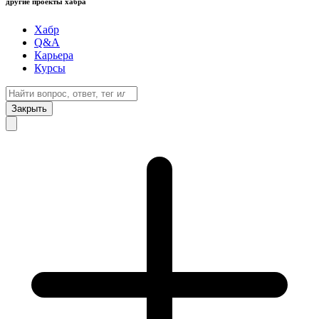
другие проекты хабра
Хабр
Q&A
Карьера
Курсы
Закрыть