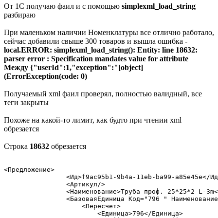
От 1C получаю фаил и с помощью
simplexml_load_string
разбираю
При маленьком наличии Номенклатуры все отлично работало,
сейчас добавили свыше 300 товаров и вышла ошибка -
local.ERROR: simplexml_load_string(): Entity: line 18632:
parser error : Specification mandates value for attribute
Между {"userId":1,"exception":"[object]
(ErrorException(code: 0)
Получаемый xml фаил проверял, полностью валидный, все
теги закрыты
Похоже на какой-то лимит, как будто при чтении xml
обрезается
Строка
18632
обрезается
<Предложение>

                <Ид>f9ac95b1-9b4a-11eb-ba99-a85e45e</Ид
                <Артикул/>

                <Наименование>Труба проф. 25*25*2 L-3m<
                <БазоваяЕдиница Код="796 " Наименование
                    <Пересчет>

                        <Единица>796</Единица>
