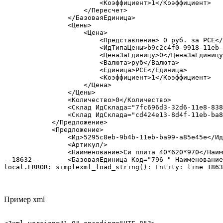
                        <Коэффициент>1</Коэффициент>

                    </Пересчет>

                </БазоваяЕдиница>

                <Цены>

                    <Цена>

                        <Представление> 0 руб. за PCE</
                        <ИдТипаЦены>b9c2c4f0-9918-11eb-
                        <ЦенаЗаЕдиницу>0</ЦенаЗаЕдиницу
                        <Валюта>руб</Валюта>

                        <Единица>PCE</Единица>

                        <Коэффициент>1</Коэффициент>

                    </Цена>

                </Цены>

                <Количество>0</Количество>

                <Склад ИдСклада="7fc696d3-32d6-11e8-838
                <Склад ИдСклада="cd424e13-8d4f-11eb-ba8
            </Предложение>

            <Предложение>

                <Ид>5295c8eb-9b4b-11eb-ba99-a85e45e</Ид
                <Артикул/>

                <Наименование>Си плита 40*620*970</Наим
--18632--       <БазоваяЕдиница Код="796 " Наименование
local.ERROR: simplexml_load_string(): Entity: line 1863
Пример xml