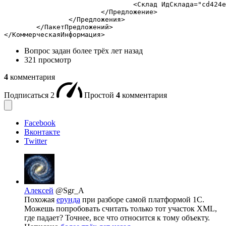
				<Склад ИдСклада="cd424e13-8d4f-11eb-ba8c-a85e45e" КоличествоНаСкладе="0"/>

			</Предложение>

		</Предложения>

	</ПакетПредложений>

</КоммерческаяИнформация>
Вопрос задан
более трёх лет назад
321 просмотр
4
комментария
Подписаться
2
Простой
4
комментария
Facebook
Вконтакте
Twitter
Алексей
@Sgr_A
Похожая
ерунда
при разборе самой платформой 1С.
Можешь попробовать считать только тот участок XML,
где падает? Точнее, все что относится к тому объекту.