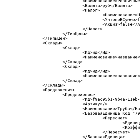
				<Наименование>Розничные + сайт</Наименование>

				<Валюта>руб</Валюта>

				<Налог>

					<Наименование>НДС</Наименование>

					<УчтеноВСумме>false</УчтеноВСумме>

					<Акциз>false</Акциз>

				</Налог>

			</ТипЦены>

		</ТипыЦен>

		<Склады>

			<Склад>

				<Ид>ид</Ид>

				<Наименование>название</Наименование>

			</Склад>

			<Склад>

				<Ид>ид</Ид>

				<Наименование>название</Наименование>

			</Склад>

		</Склады>

		<Предложения>

			<Предложение>

				<Ид>f9ac95b1-9b4a-11eb-ba99-a85e45e</Ид>

				<Артикул/>

				<Наименование>Труба</Наименование>

				<БазоваяЕдиница Код="796 " НаименованиеПолное="Штука" МеждународноеСокращение="PCE">

					<Пересчет>

						<Единица>796</Единица>

						<Коэффициент>1</Коэффициент>

					</Пересчет>

				</БазоваяЕдиница>
