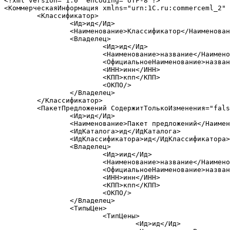
<?xml version="1.0" encoding="UTF-8"?>

<КоммерческаяИнформация xmlns="urn:1C.ru:commerceml_2" 
	<Классификатор>

		<Ид>ид</Ид>

		<Наименование>Классификатор</Наименование>

		<Владелец>

			<Ид>ид</Ид>

			<Наименование>название</Наименование>

			<ОфициальноеНаименование>название</ОфициальноеНаименование>

			<ИНН>инн</ИНН>

			<КПП>кпп</КПП>

			<ОКПО/>

		</Владелец>

	</Классификатор>

	<ПакетПредложений СодержитТолькоИзменения="false">

		<Ид>ид</Ид>

		<Наименование>Пакет предложений</Наименование>

		<ИдКаталога>ид</ИдКаталога>

		<ИдКлассификатора>ид</ИдКлассификатора>

		<Владелец>

			<Ид>иид</Ид>

			<Наименование>название</Наименование>

			<ОфициальноеНаименование>название</ОфициальноеНаименование>

			<ИНН>инн</ИНН>

			<КПП>кпп</КПП>

			<ОКПО/>

		</Владелец>

		<ТипыЦен>

			<ТипЦены>

				<Ид>ид</Ид>
