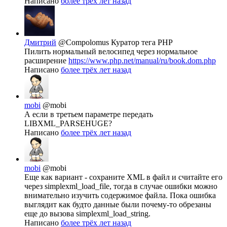
Написано
более трёх лет назад
Дмитрий
@Compolomus
Куратор тега PHP
Пилить нормальный велосипед через нормальное
расширение
https://www.php.net/manual/ru/book.dom.php
Написано
более трёх лет назад
mobi
@mobi
А если в третьем параметре передать
LIBXML_PARSEHUGE?
Написано
более трёх лет назад
mobi
@mobi
Еще как вариант - сохраните XML в файл и считайте его
через simplexml_load_file, тогда в случае ошибки можно
внимательно изучить содержимое файла. Пока ошибка
выглядит как будто данные были почему-то обрезаны
еще до вызова simplexml_load_string.
Написано
более трёх лет назад