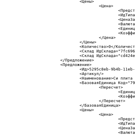
				<Цены>

					<Цена>

						<Представление> 0 руб. за PCE</Представление>

						<ИдТипаЦены>b9c2c4f0-9918-11eb-ba99-a85e45e</ИдТипаЦены>

						<ЦенаЗаЕдиницу>0</ЦенаЗаЕдиницу>

						<Валюта>руб</Валюта>

						<Единица>PCE</Единица>

						<Коэффициент>1</Коэффициент>

					</Цена>

				</Цены>

				<Количество>0</Количество>

				<Склад ИдСклада="7fc696d3-32d6-11e8-838a-d5a97e2" КоличествоНаСкладе="0"/>

				<Склад ИдСклада="cd424e13-8d4f-11eb-ba8c-a85e45e" КоличествоНаСкладе="0"/>

			</Предложение>

			<Предложение>

				<Ид>5295c8eb-9b4b-11eb-ba99-a85e45e</Ид>

				<Артикул/>

				<Наименование>Си плита 40*620*970</Наименование>

				<БазоваяЕдиница Код="796 " НаименованиеПолное="Штука" МеждународноеСокращение="PCE"> -- строка 18632

					<Пересчет>

						<Единица>796</Единица>

						<Коэффициент>1</Коэффициент>

					</Пересчет>

				</БазоваяЕдиница>

				<Цены>

					<Цена>

						<Представление> 0 руб. за PCE</Представление>

						<ИдТипаЦены>b9c2c4f0-9918-11eb-ba99-a85e45e</ИдТипаЦены>

						<ЦенаЗаЕдиницу>0</ЦенаЗаЕдиницу>

						<Валюта>руб</Валюта>
