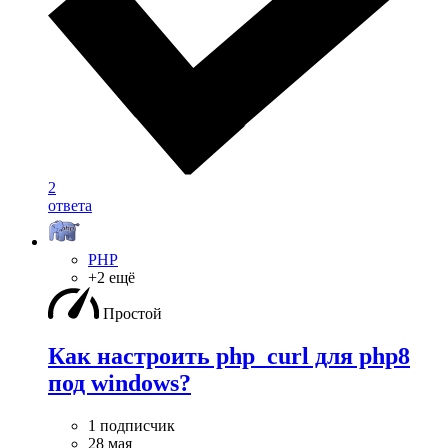
2
ответа
PHP
+2 ещё
Простой
Как настроить php_curl для php8
под windows?
1 подписчик
28 мая