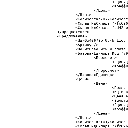
						<Единица>PCE</Единица>

						<Коэффициент>1</Коэффициент>

					</Цена>

				</Цены>

				<Количество>0</Количество>

				<Склад ИдСклада="7fc696d3-32d6-11e8-838a-d5a97e2" КоличествоНаСкладе="0"/>

				<Склад ИдСклада="cd424e13-8d4f-11eb-ba8c-a85e45e" КоличествоНаСкладе="0"/>

			</Предложение>

			<Предложение>

				<Ид>6a40678b-9b4b-11eb-ba99-a85e45e</Ид>

				<Артикул/>

				<Наименование>Си плита 16*350*590</Наименование>

				<БазоваяЕдиница Код="796 " НаименованиеПолное="Штука" МеждународноеСокращение="PCE">

					<Пересчет>

						<Единица>796</Единица>

						<Коэффициент>1</Коэффициент>

					</Пересчет>

				</БазоваяЕдиница>

				<Цены>

					<Цена>

						<Представление> 0 руб. за PCE</Представление>

						<ИдТипаЦены>b9c2c4f0-9918-11eb-ba99-a85e45e</ИдТипаЦены>

						<ЦенаЗаЕдиницу>0</ЦенаЗаЕдиницу>

						<Валюта>руб</Валюта>

						<Единица>PCE</Единица>

						<Коэффициент>1</Коэффициент>

					</Цена>

				</Цены>

				<Количество>0</Количество>

				<Склад ИдСклада="7fc696d3-32d6-11e8-838a-d5a97e2" КоличествоНаСкладе="0"/>
