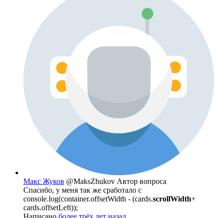
Макс Жуков
@MaksZhukov
Автор вопроса
Спасибо, у меня так же сработало с
console.log(container.offsetWidth - (cards.
scrollWidth
+
cards.offsetLeft));
Написано
более трёх лет назад