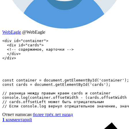
WebEagle
@WebEagle
<div id="container">

  <div id="cards">

  <!-- содержимое, карточки -->

  </div>

</div>
const container = document.getElementById('container');

const cards = document.getElementById('cards');

// разница между правым краем cards и container

console.log(container.offsetWidth - (cards.offsetWidth 
// cards.offsetLeft может быть отрицательным

// Если console.log вернул отрицательное значение, знач
Ответ написан
более трёх лет назад
1
комментарий