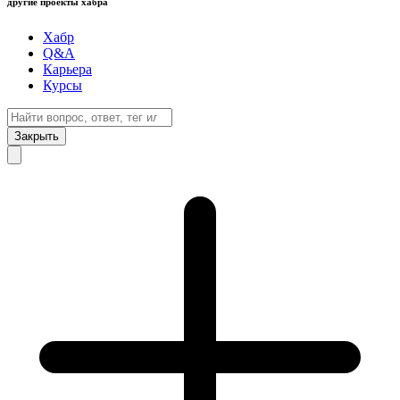
другие проекты хабра
Хабр
Q&A
Карьера
Курсы
Закрыть