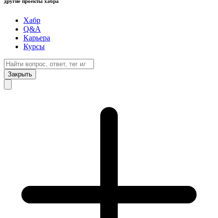
другие проекты хабра
Хабр
Q&A
Карьера
Курсы
Закрыть