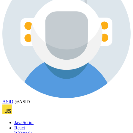
ASiD
@ASiD
JavaScript
React