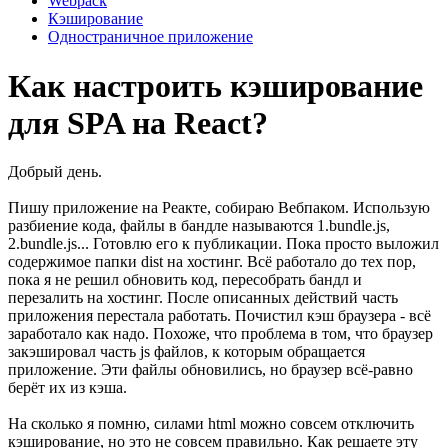
Webpack
Кэширование
Одностраничное приложение
Как настроить кэширование
для SPA на React?
Добрый день.
Пишу приложение на Реакте, собираю Вебпаком. Использую
разбиение кода, файлы в бандле называются 1.bundle.js,
2.bundle.js... Готовлю его к публикации. Пока просто выложил
содержимое папки dist на хостинг. Всё работало до тех пор,
пока я не решил обновить код, пересобрать бандл и
перезалить на хостинг. После описанных действий часть
приложения перестала работать. Почистил кэш браузера - всё
заработало как надо. Похоже, что проблема в том, что браузер
закэшировал часть js файлов, к которым обращается
приложение. Эти файлы обновились, но браузер всё-равно
берёт их из кэша.
На сколько я помню, силами html можно совсем отключить
кэширование, но это не совсем правильно. Как решаете эту