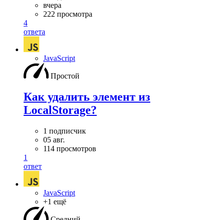
вчера
222 просмотра
4
ответа
JavaScript
Простой
Как удалить элемент из
LocalStorage?
1 подписчик
05 авг.
114 просмотров
1
ответ
JavaScript
+1 ещё
Средний