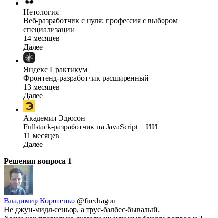
Нетология
Веб-разработчик с нуля: профессия с выбором
специализации
14 месяцев
Далее
Яндекс Практикум
Фронтенд-разработчик расширенный
13 месяцев
Далее
Академия Эдюсон
Fullstack-разработчик на JavaScript + ИИ
11 месяцев
Далее
Решения вопроса
1
Владимир Коротенко
@firedragon
Не джун-мидл-сеньор, а трус-балбес-бывалый.