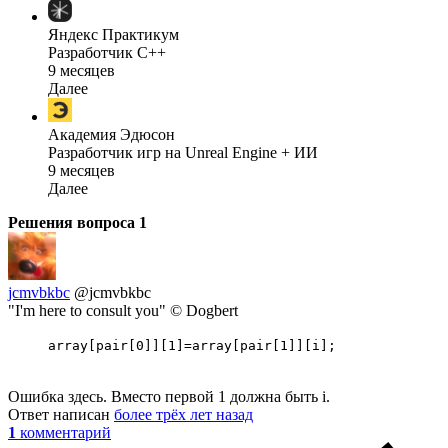
Яндекс Практикум
Разработчик C++
9 месяцев
Далее
Академия Эдюсон
Разработчик игр на Unreal Engine + ИИ
9 месяцев
Далее
Решения вопроса
1
jcmvbkbc
@jcmvbkbc
"I'm here to consult you" © Dogbert
array[pair[0]][1]=array[pair[1]][i];
Ошибка здесь. Вместо первой 1 должна быть i.
Ответ написан
более трёх лет назад
1
комментарий