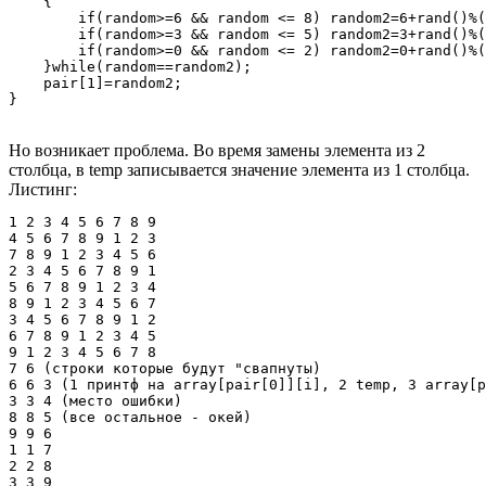
    {

        if(random>=6 && random <= 8) random2=6+rand()%(
        if(random>=3 && random <= 5) random2=3+rand()%(
        if(random>=0 && random <= 2) random2=0+rand()%(
    }while(random==random2);

    pair[1]=random2;

}
Но возникает проблема. Во время замены элемента из 2
столбца, в temp записывается значение элемента из 1 столбца.
Листинг:
1 2 3 4 5 6 7 8 9 

4 5 6 7 8 9 1 2 3 

7 8 9 1 2 3 4 5 6 

2 3 4 5 6 7 8 9 1 

5 6 7 8 9 1 2 3 4 

8 9 1 2 3 4 5 6 7

3 4 5 6 7 8 9 1 2 

6 7 8 9 1 2 3 4 5

9 1 2 3 4 5 6 7 8 

7 6 (строки которые будут "свапнуты)

6 6 3 (1 принтф на array[pair[0]][i], 2 temp, 3 array[p
3 3 4 (место ошибки)

8 8 5 (все остальное - окей)

9 9 6

1 1 7

2 2 8

3 3 9
