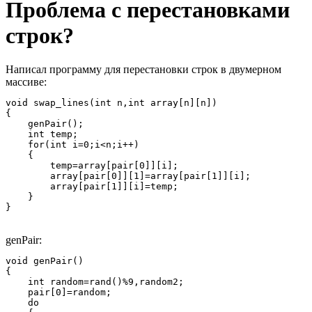
Проблема с перестановками
строк?
Написал программу для перестановки строк в двумерном
массиве:
void swap_lines(int n,int array[n][n]) 

{

    genPair();

    int temp;

    for(int i=0;i<n;i++) 

    {

        temp=array[pair[0]][i];

        array[pair[0]][1]=array[pair[1]][i];

        array[pair[1]][i]=temp;

    }

}
genPair:
void genPair()

{

    int random=rand()%9,random2;

    pair[0]=random;

    do 
