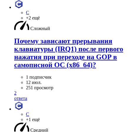
C
+2 ещё
Сложный
Почему зависают прерывания
клавиатуры (IRQ1) после первого
нажатия при переходе на GOP в
самописной ОС (x86_64)?
1 подписчик
12 июл.
251 просмотр
2
ответа
C
+1 ещё
Средний