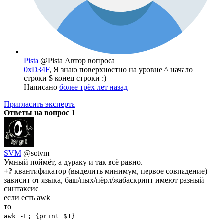
Pista
@Pista
Автор вопроса
0xD34F
, Я знаю поверхностно на уровне ^ начало
строки $ конец строки :)
Написано
более трёх лет назад
Пригласить эксперта
Ответы на вопрос
1
SVM
@sotvm
Умный поймёт, а дураку и так всё равно.
+?
квантификатор (выделить минимум, первое совпадение)
зависит от языка, баш/пых/пёрл/жабаскрипт имеют разный
синтаксис
если еcть awk
то
awk -F; {print $1}