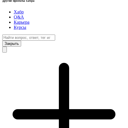
другие проекты хабра
Хабр
Q&A
Карьера
Курсы
Закрыть