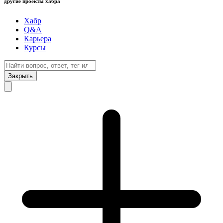
другие проекты хабра
Хабр
Q&A
Карьера
Курсы
Закрыть