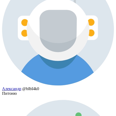
Александр
@bIbI4k0
Питоню