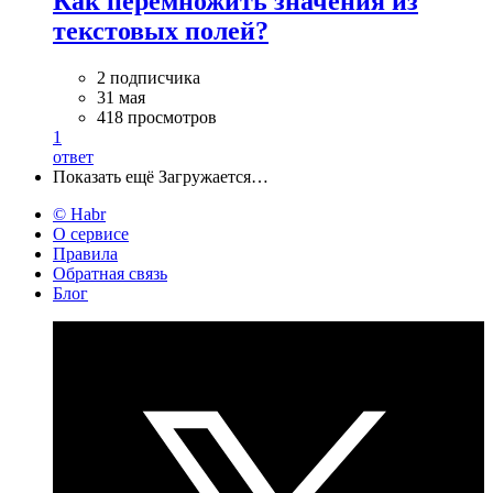
Как перемножить значения из
текстовых полей?
2 подписчика
31 мая
418 просмотров
1
ответ
Показать ещё
Загружается…
© Habr
О сервисе
Правила
Обратная связь
Блог