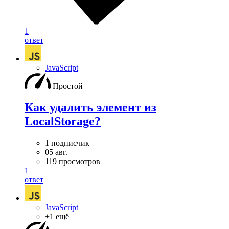
1
ответ
JavaScript
Простой
Как удалить элемент из
LocalStorage?
1 подписчик
05 авг.
119 просмотров
1
ответ
JavaScript
+1 ещё